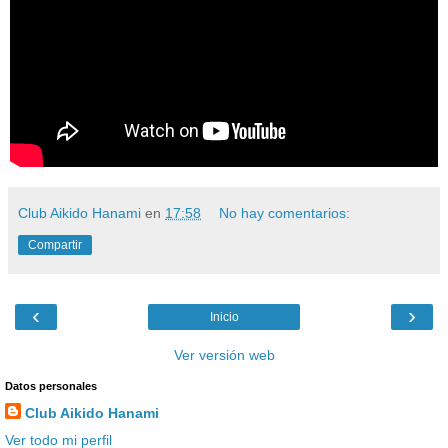
Club Aikido Hanami
en
17:58
No hay comentarios:
Compartir
‹
›
Inicio
Ver versión web
Datos personales
Club Aikido Hanami
Ver todo mi perfil