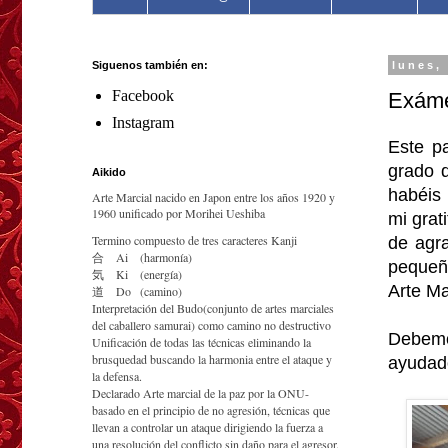
Siguenos también en:
lunes,
Facebook
Exámen
Instagram
Este p
grado 
Aikido
habéis 
Arte Marcial nacido en Japon entre los años 1920 y
1960 unificado por Morihei Ueshiba
mi grat
Termino compuesto de tres caracteres Kanji
de agr
合
Ai
(harmonía)
pequeñ
気
Ki
(energía)
Arte Ma
道
Do
(camino)
Interpretación del Budo(conjunto de artes marciales
del caballero samurai) como camino no destructivo
Debemo
Unificación de todas las técnicas eliminando la
brusquedad buscando la harmonia entre el ataque y
ayudad
la defensa.
Declarado Arte marcial de la paz por la ONU-
basado en el principio de no agresión, técnicas que
llevan a controlar un ataque dirigiendo la fuerza a
una resolución del conflicto sin daño para el agresor.