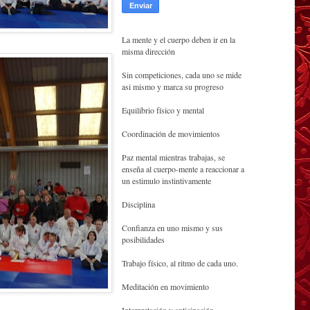
La mente y el cuerpo deben ir en la
misma dirección
Sin competiciones, cada uno se mide
asi mismo y marca su progreso
Equilibrio físico y mental
Coordinación de movimientos
Paz mental mientras trabajas, se
enseña al cuerpo-mente a reaccionar a
un estimulo instintivamente
Disciplina
Confianza en uno mismo y sus
posibilidades
Trabajo físico, al ritmo de cada uno.
Meditación en movimiento