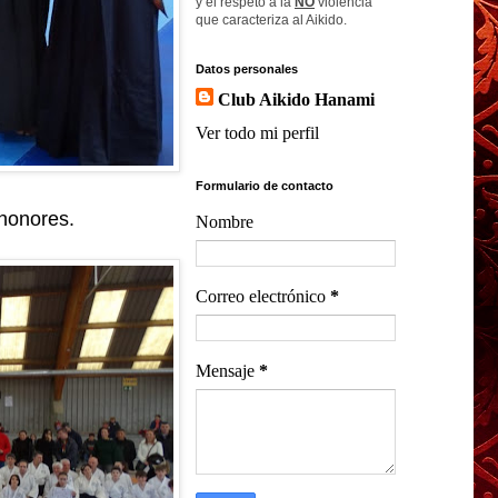
y el respeto a la
NO
violencia
que caracteriza al Aikido.
Datos personales
Club Aikido Hanami
Ver todo mi perfil
Formulario de contacto
honores.
Nombre
Correo electrónico
*
Mensaje
*