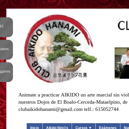
DO
tamos
garres
Animate a practicar AIKIDO un arte marcial sin viol
nuestros Dojos de El Boalo-Cerceda-Mataelpino, de L
clubaikidohanami@gmail.com telf.: 615052744
Inicio
Aikido Nin@s
Cursos ▼
Exámenes
Nu