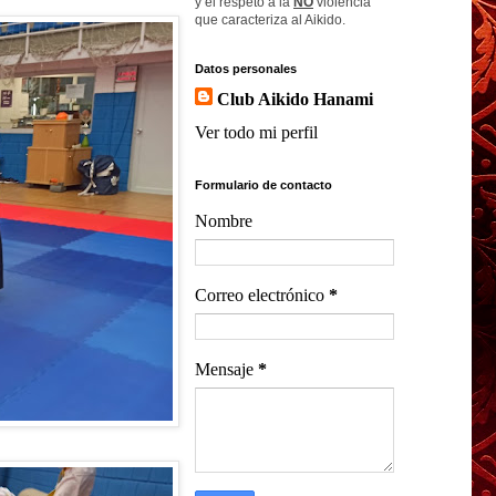
y el respeto a la
NO
violencia
que caracteriza al Aikido.
Datos personales
Club Aikido Hanami
Ver todo mi perfil
Formulario de contacto
Nombre
Correo electrónico
*
Mensaje
*