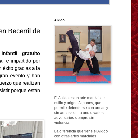
Aikido
en Becerril de
nfantil gratuito
ra
e impartido por
 éxito gracias a la
gran evento y han
fuerzo que realizan
istir porque están
El Aikido es un arte marcial de
estilo y origen Japonés, que
permite defenderse con armas y
sin armas contra uno o varios
adversarios siempre sin
violencia.
La diferencia que tiene el Aikido
con otras artes marciales