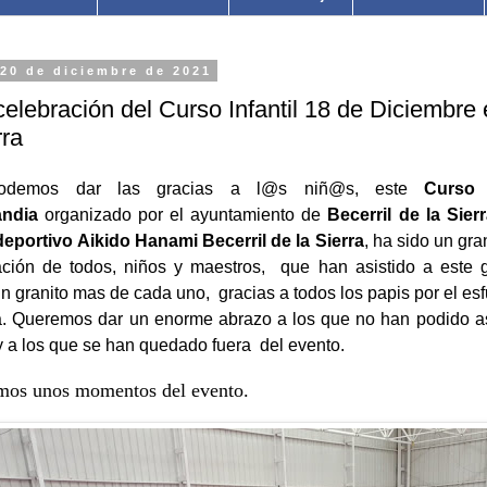
 20 de diciembre de 2021
elebración del Curso Infantil 18 de Diciembre 
rra
odemos dar las gracias a l@s niñ@s, este
Curso i
andia
organizado por el ayuntamiento de
Becerril de la Sier
eportivo Aikido Hanami Becerril de la Sierra
,
ha sido un gran
ación de todos, niños y maestros,
que han asistido a este 
un granito mas de cada uno,
gracias a todos los papis por el es
a. Queremos dar un enorme abrazo a los que no han podido as
y a los que se han quedado fuera
del evento.
mos unos momentos del evento.