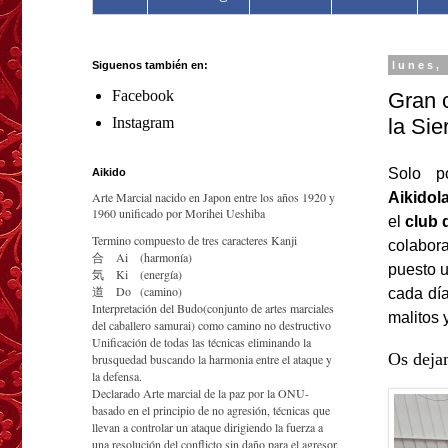
Siguenos también en:
lunes,
Facebook
Gran c
la Sie
Instagram
Solo p
Aikido
Arte Marcial nacido en Japon entre los años 1920 y
Aikidol
1960 unificado por Morihei Ueshiba
el
club d
Termino compuesto de tres caracteres Kanji
colabor
合
Ai
(harmonía)
puesto 
気
Ki
(energía)
道
Do
(camino)
cada dí
Interpretación del Budo(conjunto de artes marciales
malitos 
del caballero samurai) como camino no destructivo
Unificación de todas las técnicas eliminando la
Os deja
brusquedad buscando la harmonia entre el ataque y
la defensa.
Declarado Arte marcial de la paz por la ONU-
basado en el principio de no agresión, técnicas que
llevan a controlar un ataque dirigiendo la fuerza a
una resolución del conflicto sin daño para el agresor.