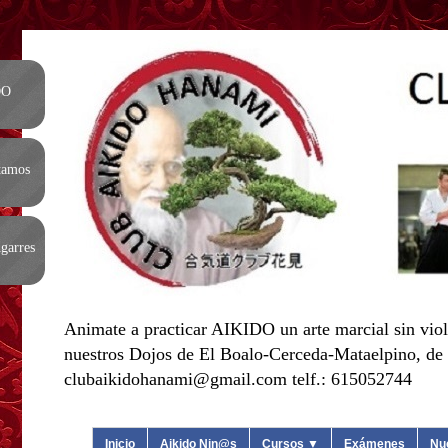
DO
tamos
garres
Animate a practicar AIKIDO un arte marcial sin viol
nuestros Dojos de El Boalo-Cerceda-Mataelpino, de L
clubaikidohanami@gmail.com telf.: 615052744
Inicio
Aikido Nin@s
Cursos ▼
Exámenes
Nu