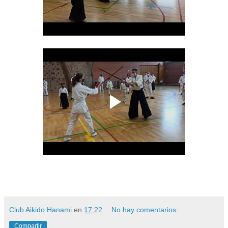
Club Aikido Hanami
en
17:22
No hay comentarios:
Compartir