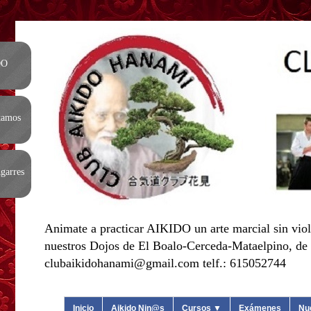
DO
tamos
garres
Animate a practicar AIKIDO un arte marcial sin viol
nuestros Dojos de El Boalo-Cerceda-Mataelpino, de L
clubaikidohanami@gmail.com telf.: 615052744
Inicio
Aikido Nin@s
Cursos ▼
Exámenes
Nu