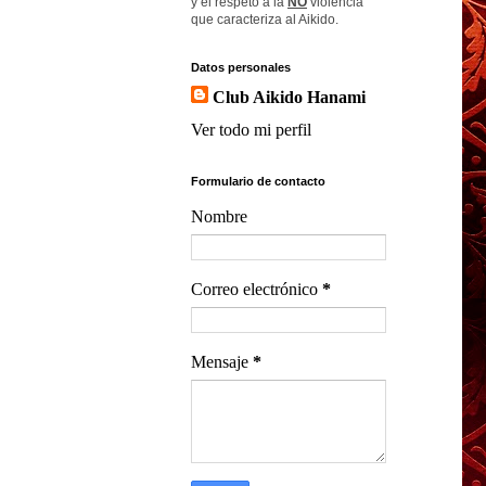
y el respeto a la
NO
violencia
que caracteriza al Aikido.
Datos personales
Club Aikido Hanami
Ver todo mi perfil
Formulario de contacto
Nombre
Correo electrónico
*
Mensaje
*