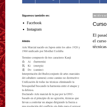
Siguenos también en:
miérco
Facebook
Curso
Instagram
El pasad
el curs
Aikido
técnicas
Arte Marcial nacido en Japon entre los años 1920 y
1960 unificado por Morihei Ueshiba
Termino compuesto de tres caracteres Kanji
合
Ai
(harmonía)
気
Ki
(energía)
道
Do
(camino)
Interpretación del Budo(conjunto de artes marciales
del caballero samurai) como camino no destructivo
Unificación de todas las técnicas eliminando la
brusquedad buscando la harmonia entre el ataque y
la defensa.
Declarado Arte marcial de la paz por la ONU-
basado en el principio de no agresión, técnicas que
llevan a controlar un ataque dirigiendo la fuerza a
una resolución del conflicto sin daño para el agresor.