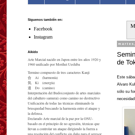
Siguenos también en:
M
Facebook
Instagram
martes
Aikido
Semin
Arte Marcial nacido en Japon entre los años 1920 y
de Tok
1960 unificado por Morihei Ueshiba
Termino compuesto de tres caracteres Kanji
Este sába
合
Ai
(harmonía)
気
Ki
(energía)
Alvaro Ku
道
Do
(camino)
sólo su fo
Interpretación del Budo(conjunto de artes marciales
del caballero samurai) como camino no destructivo
necesidad
Unificación de todas las técnicas eliminando la
brusquedad buscando la harmonia entre el ataque y
la defensa.
Declarado Arte marcial de la paz por la ONU-
basado en el principio de no agresión, técnicas que
llevan a controlar un ataque dirigiendo la fuerza a
una resolución del conflicto sin daño para el agresor.