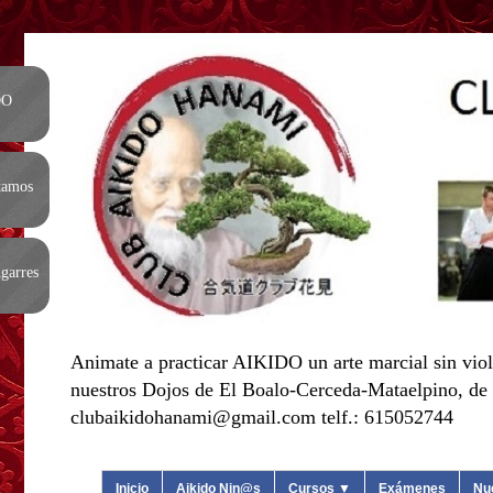
DO
tamos
garres
Animate a practicar AIKIDO un arte marcial sin viol
nuestros Dojos de El Boalo-Cerceda-Mataelpino, de L
clubaikidohanami@gmail.com telf.: 615052744
Inicio
Aikido Nin@s
Cursos ▼
Exámenes
Nu