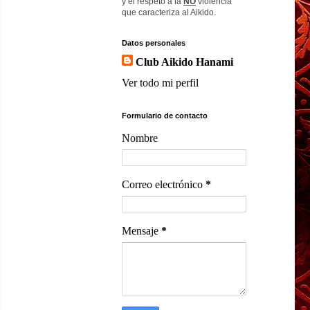
y el respeto a la
NO
violencia
que caracteriza al Aikido.
Datos personales
Club Aikido Hanami
Ver todo mi perfil
Formulario de contacto
Nombre
Correo electrónico
*
Mensaje
*