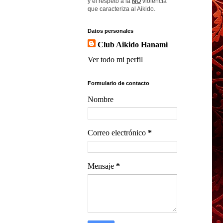
y el respeto a la
NO
violencia
que caracteriza al Aikido.
Datos personales
Club Aikido Hanami
Ver todo mi perfil
Formulario de contacto
Nombre
Correo electrónico
*
Mensaje
*