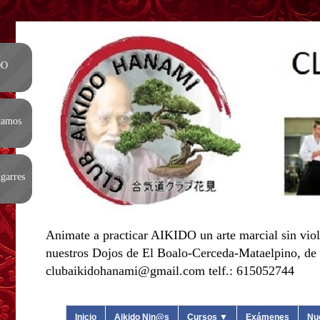
DO
tamos
garres
Animate a practicar AIKIDO un arte marcial sin viol
nuestros Dojos de El Boalo-Cerceda-Mataelpino, de L
clubaikidohanami@gmail.com telf.: 615052744
Inicio
Aikido Nin@s
Cursos ▼
Exámenes
Nu