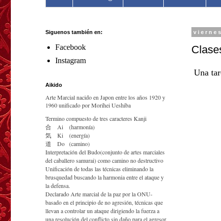
Siguenos también en:
vierne
Facebook
Clases
Instagram
Una tar
Aikido
Arte Marcial nacido en Japon entre los años 1920 y
1960 unificado por Morihei Ueshiba
Termino compuesto de tres caracteres Kanji
合
Ai
(harmonía)
気
Ki
(energía)
道
Do
(camino)
Interpretación del Budo(conjunto de artes marciales
del caballero samurai) como camino no destructivo
Unificación de todas las técnicas eliminando la
brusquedad buscando la harmonia entre el ataque y
la defensa.
Declarado Arte marcial de la paz por la ONU-
basado en el principio de no agresión, técnicas que
llevan a controlar un ataque dirigiendo la fuerza a
una resolución del conflicto sin daño para el agresor.