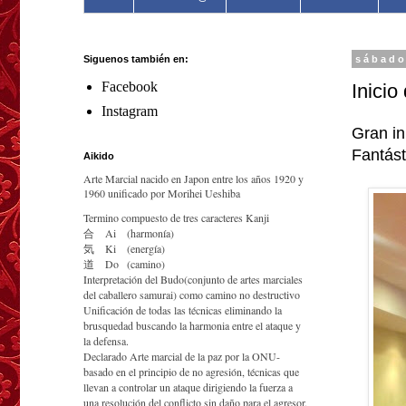
Siguenos también en:
sábado
Facebook
Inicio
Instagram
Gran in
Fantást
Aikido
Arte Marcial nacido en Japon entre los años 1920 y
1960 unificado por Morihei Ueshiba
Termino compuesto de tres caracteres Kanji
合
Ai
(harmonía)
気
Ki
(energía)
道
Do
(camino)
Interpretación del Budo(conjunto de artes marciales
del caballero samurai) como camino no destructivo
Unificación de todas las técnicas eliminando la
brusquedad buscando la harmonia entre el ataque y
la defensa.
Declarado Arte marcial de la paz por la ONU-
basado en el principio de no agresión, técnicas que
llevan a controlar un ataque dirigiendo la fuerza a
una resolución del conflicto sin daño para el agresor.