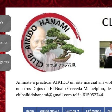
DO
tamos
garres
Animate a practicar AIKIDO un arte marcial sin viol
nuestros Dojos de El Boalo-Cerceda-Mataelpino, de L
clubaikidohanami@gmail.com telf.: 615052744
Inicio
Aikido Nin@s
Cursos ▼
Exámenes
Nu