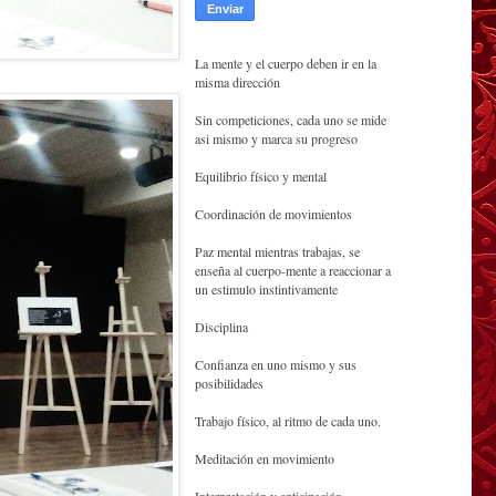
La mente y el cuerpo deben ir en la
misma dirección
Sin competiciones, cada uno se mide
asi mismo y marca su progreso
Equilibrio físico y mental
Coordinación de movimientos
Paz mental mientras trabajas, se
enseña al cuerpo-mente a reaccionar a
un estimulo instintivamente
Disciplina
Confianza en uno mismo y sus
posibilidades
Trabajo físico, al ritmo de cada uno.
Meditación en movimiento