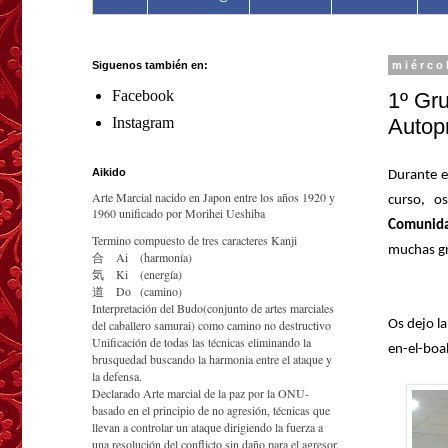
Siguenos también en:
miérco
Facebook
1º Gru
Autop
Instagram
Aikido
Durante e
Arte Marcial nacido en Japon entre los años 1920 y
curso, o
1960 unificado por Morihei Ueshiba
Comunid
Termino compuesto de tres caracteres Kanji
muchas gr
合
Ai
(harmonía)
気
Ki
(energía)
道
Do
(camino)
Interpretación del Budo(conjunto de artes marciales
del caballero samurai) como camino no destructivo
Os dejo l
Unificación de todas las técnicas eliminando la
en-el-boa
brusquedad buscando la harmonia entre el ataque y
la defensa.
Declarado Arte marcial de la paz por la ONU-
basado en el principio de no agresión, técnicas que
llevan a controlar un ataque dirigiendo la fuerza a
una resolución del conflicto sin daño para el agresor.