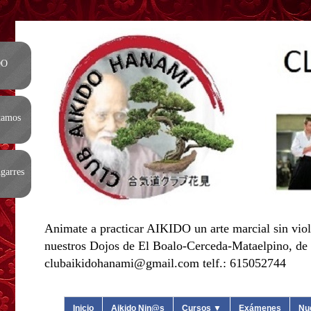
DO
tamos
garres
Animate a practicar AIKIDO un arte marcial sin viol
nuestros Dojos de El Boalo-Cerceda-Mataelpino, de L
clubaikidohanami@gmail.com telf.: 615052744
Inicio
Aikido Nin@s
Cursos ▼
Exámenes
Nu