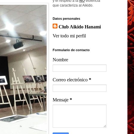
y el respeto a la
NO
violencia
que caracteriza al Aikido.
Datos personales
Club Aikido Hanami
Ver todo mi perfil
Formulario de contacto
Nombre
Correo electrónico
*
Mensaje
*