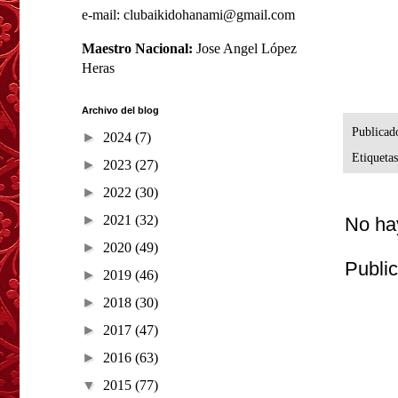
e-mail: clubaikidohanami@gmail.com
Maestro Nacional:
Jose Angel López
Heras
Archivo del blog
Publicad
►
2024
(7)
Etiqueta
►
2023
(27)
►
2022
(30)
►
2021
(32)
No ha
►
2020
(49)
Publi
►
2019
(46)
►
2018
(30)
►
2017
(47)
►
2016
(63)
▼
2015
(77)