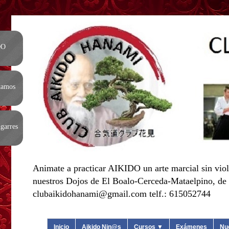
DO
tamos
garres
Animate a practicar AIKIDO un arte marcial sin viol
nuestros Dojos de El Boalo-Cerceda-Mataelpino, de L
clubaikidohanami@gmail.com telf.: 615052744
Inicio
Aikido Nin@s
Cursos ▼
Exámenes
Nu