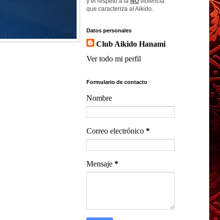
y el respeto a la
NO
violencia
que caracteriza al Aikido.
Datos personales
Club Aikido Hanami
Ver todo mi perfil
Formulario de contacto
Nombre
Correo electrónico
*
Mensaje
*