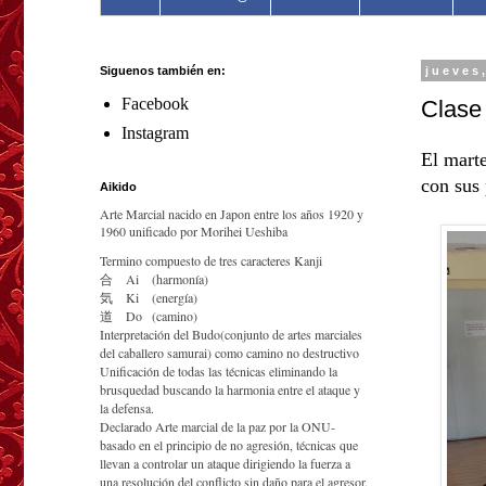
Siguenos también en:
jueves
Facebook
Clase
Instagram
El marte
con sus 
Aikido
Arte Marcial nacido en Japon entre los años 1920 y
1960 unificado por Morihei Ueshiba
Termino compuesto de tres caracteres Kanji
合
Ai
(harmonía)
気
Ki
(energía)
道
Do
(camino)
Interpretación del Budo(conjunto de artes marciales
del caballero samurai) como camino no destructivo
Unificación de todas las técnicas eliminando la
brusquedad buscando la harmonia entre el ataque y
la defensa.
Declarado Arte marcial de la paz por la ONU-
basado en el principio de no agresión, técnicas que
llevan a controlar un ataque dirigiendo la fuerza a
una resolución del conflicto sin daño para el agresor.