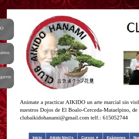
DO
tamos
garres
Animate a practicar AIKIDO un arte marcial sin viol
nuestros Dojos de El Boalo-Cerceda-Mataelpino, de L
clubaikidohanami@gmail.com telf.: 615052744
Inicio
Aikido Nin@s
Cursos ▼
Exámenes
Nu