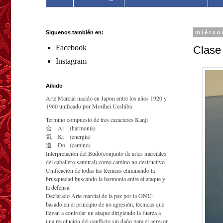
Siguenos también en:
miérco
Facebook
Clase 
Instagram
Aikido
Arte Marcial nacido en Japon entre los años 1920 y
1960 unificado por Morihei Ueshiba
Termino compuesto de tres caracteres Kanji
合
Ai
(harmonía)
気
Ki
(energía)
道
Do
(camino)
Interpretación del Budo(conjunto de artes marciales
del caballero samurai) como camino no destructivo
Unificación de todas las técnicas eliminando la
brusquedad buscando la harmonia entre el ataque y
la defensa.
Declarado Arte marcial de la paz por la ONU-
basado en el principio de no agresión, técnicas que
llevan a controlar un ataque dirigiendo la fuerza a
una resolución del conflicto sin daño para el agresor.