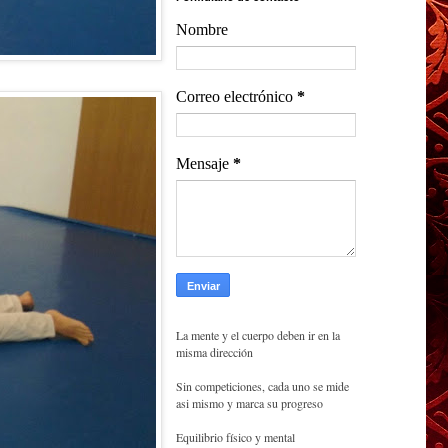
Nombre
Correo electrónico
*
Mensaje
*
La mente y el cuerpo deben ir en la
misma dirección
Sin competiciones, cada uno se mide
asi mismo y marca su progreso
Equilibrio físico y mental