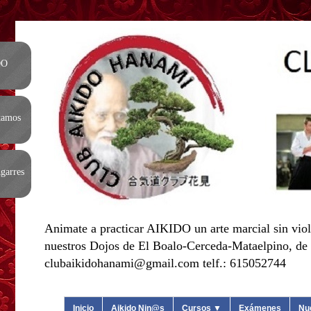
DO
tamos
garres
Animate a practicar AIKIDO un arte marcial sin viol
nuestros Dojos de El Boalo-Cerceda-Mataelpino, de L
clubaikidohanami@gmail.com telf.: 615052744
Inicio
Aikido Nin@s
Cursos ▼
Exámenes
Nu