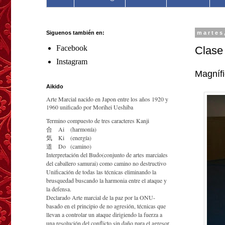
Siguenos también en:
martes
Facebook
Clase 
Instagram
Magnífi
Aikido
Arte Marcial nacido en Japon entre los años 1920 y
1960 unificado por Morihei Ueshiba
Termino compuesto de tres caracteres Kanji
合
Ai
(harmonía)
気
Ki
(energía)
道
Do
(camino)
Interpretación del Budo(conjunto de artes marciales
del caballero samurai) como camino no destructivo
Unificación de todas las técnicas eliminando la
brusquedad buscando la harmonia entre el ataque y
la defensa.
Declarado Arte marcial de la paz por la ONU-
basado en el principio de no agresión, técnicas que
llevan a controlar un ataque dirigiendo la fuerza a
una resolución del conflicto sin daño para el agresor.