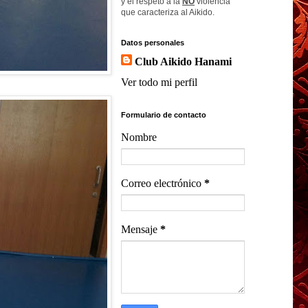
y el respeto a la
NO
violencia
que caracteriza al Aikido.
Datos personales
Club Aikido Hanami
Ver todo mi perfil
Formulario de contacto
Nombre
Correo electrónico
*
Mensaje
*