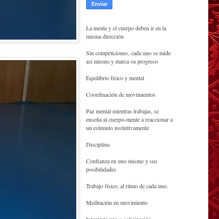
La mente y el cuerpo deben ir en la
misma dirección
Sin competiciones, cada uno se mide
asi mismo y marca su progreso
Equilibrio físico y mental
Coordinación de movimientos
Paz mental mientras trabajas, se
enseña al cuerpo-mente a reaccionar a
un estimulo instintivamente
Disciplina
Confianza en uno mismo y sus
posibilidades
Trabajo físico, al ritmo de cada uno.
Meditación en movimiento