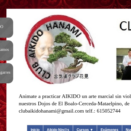
DO
tamos
garres
Animate a practicar AIKIDO un arte marcial sin viol
nuestros Dojos de El Boalo-Cerceda-Mataelpino, de L
clubaikidohanami@gmail.com telf.: 615052744
Inicio
Aikido Nin@s
Cursos ▼
Exámenes
Nu