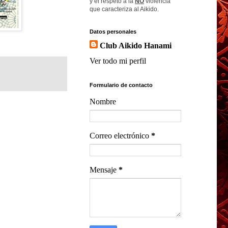
y el respeto a la
NO
violencia
que caracteriza al Aikido.
Datos personales
Club Aikido Hanami
Ver todo mi perfil
Formulario de contacto
Nombre
Correo electrónico
*
Mensaje
*