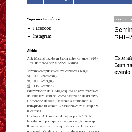
Siguenos también en:
vierne
Facebook
Semin
SHIH
Instagram
Aikido
Este s
Arte Marcial nacido en Japon entre los años 1920 y
1960 unificado por Morihei Ueshiba
Seminar
Termino compuesto de tres caracteres Kanji
evento.
合
Ai
(harmonía)
気
Ki
(energía)
道
Do
(camino)
Interpretación del Budo(conjunto de artes marciales
del caballero samurai) como camino no destructivo
Unificación de todas las técnicas eliminando la
brusquedad buscando la harmonia entre el ataque y
la defensa.
Declarado Arte marcial de la paz por la ONU-
basado en el principio de no agresión, técnicas que
llevan a controlar un ataque dirigiendo la fuerza a
una resolución del conflicto sin daño para el agresor.