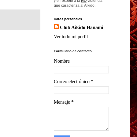
y el respeto a la
NO
violencia
que caracteriza al Aikido.
Datos personales
Club Aikido Hanami
Ver todo mi perfil
Formulario de contacto
Nombre
Correo electrónico
*
Mensaje
*