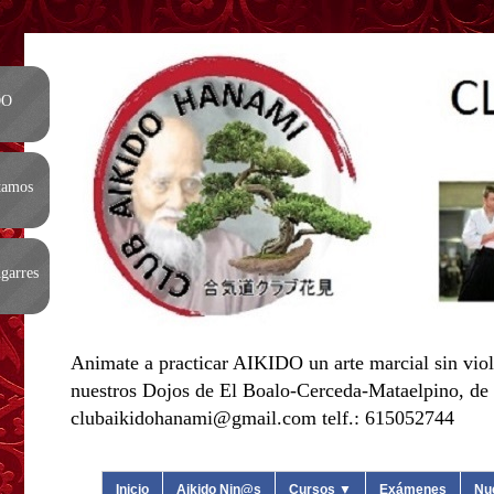
DO
tamos
garres
Animate a practicar AIKIDO un arte marcial sin viol
nuestros Dojos de El Boalo-Cerceda-Mataelpino, de L
clubaikidohanami@gmail.com telf.: 615052744
Inicio
Aikido Nin@s
Cursos ▼
Exámenes
Nu