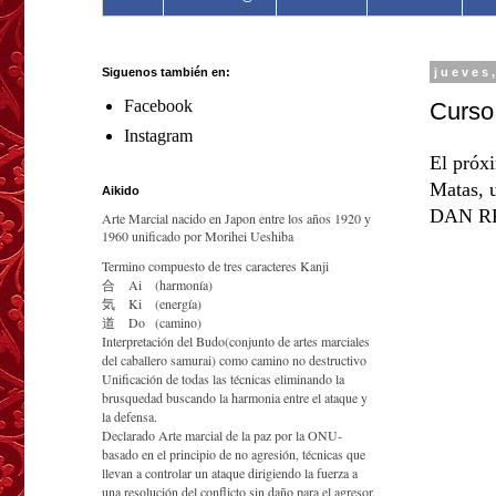
Siguenos también en:
jueves
Facebook
Curso
Instagram
El próxi
Matas, 
Aikido
DAN RF
Arte Marcial nacido en Japon entre los años 1920 y
1960 unificado por Morihei Ueshiba
Termino compuesto de tres caracteres Kanji
合
Ai
(harmonía)
気
Ki
(energía)
道
Do
(camino)
Interpretación del Budo(conjunto de artes marciales
del caballero samurai) como camino no destructivo
Unificación de todas las técnicas eliminando la
brusquedad buscando la harmonia entre el ataque y
la defensa.
Declarado Arte marcial de la paz por la ONU-
basado en el principio de no agresión, técnicas que
llevan a controlar un ataque dirigiendo la fuerza a
una resolución del conflicto sin daño para el agresor.